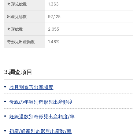
奇形児総数
1,363
出産児総数
92,125
奇形総数
2,055
奇形児出産頻度
1.48%
3.調査項目
歴月別奇形出産頻度
母親の年齢別奇形児出産頻度
妊娠週数別奇形児出産頻度/率
初産/経産別奇形児出産数/率