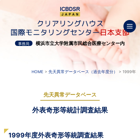
沿革と業務紹介
横浜市立大学附属市民総合医療センター内
事務局
先天異常
データベース
トピックス
HOME
先天異常データベース（過去年度分）
1999年
スタッフ
先天異常データベース
外表奇形等統計調査結果
アクセス
お問い合わせ
1999年度外表奇形等統調査結果
協力施設一覧