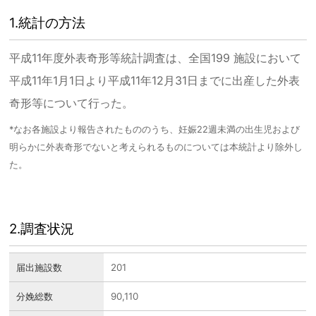
1.統計の方法
リンク集
平成11年度外表奇形等統計調査は、全国199 施設において
サイトマップ
平成11年1月1日より平成11年12月31日までに出産した外表
奇形等について行った。
*なお各施設より報告されたもののうち、妊娠22週未満の出生児および
明らかに外表奇形でないと考えられるものについては本統計より除外し
た。
2.調査状況
届出施設数
201
分娩総数
90,110