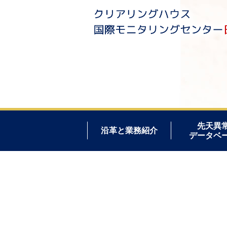
先天異
沿革と業務紹介
データベ